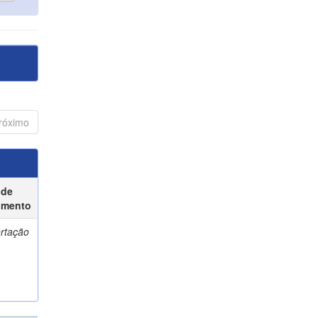
róximo
 de
umento
ertação