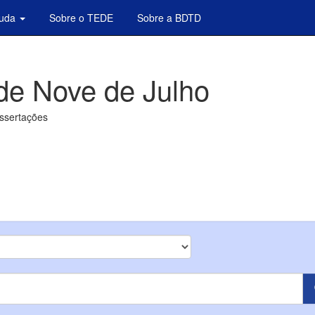
juda
Sobre o TEDE
Sobre a BDTD
de Nove de Julho
issertações