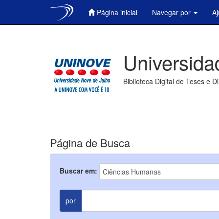
Página inicial
Navegar por
A
Skip
navigation
Universida
Biblioteca Digital de Teses e D
Página de Busca
Buscar em:
por