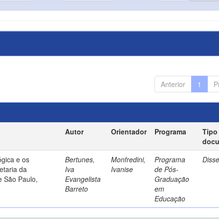
Anterior
1
P
Autor
Orientador
Programa
Tipo
doc
gica e os
Bertunes,
Monfredini,
Programa
Diss
etaria da
Iva
Ivanise
de Pós-
e São Paulo,
Evangelista
Graduação
Barreto
em
Educação