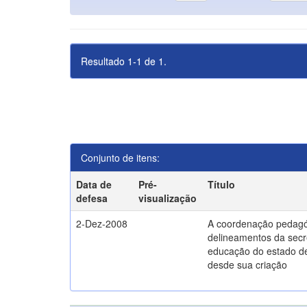
Resultado 1-1 de 1.
Conjunto de itens:
Data de
Pré-
Título
defesa
visualização
2-Dez-2008
A coordenação pedagó
delineamentos da secr
educação do estado d
desde sua criação