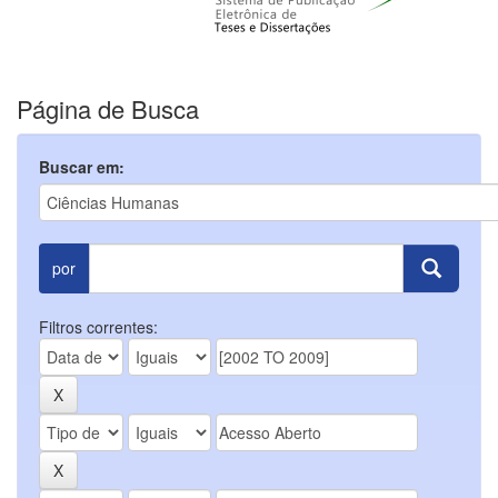
Página de Busca
Buscar em:
por
Filtros correntes: