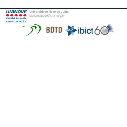
Universidade Nove de Julho
bibliotecatede@uninove.br