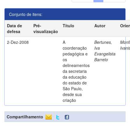
Conjunto de itens:
Data de
Pré-
Título
Autor
Orie
defesa
visualização
2-Dez-2008
A
Bertunes,
Monfr
coordenação
Iva
Ivani
pedagógica e
Evangelista
os
Barreto
delineamentos
da secretaria
da educação
do estado de
São Paulo,
desde sua
criação
Compartilhamento