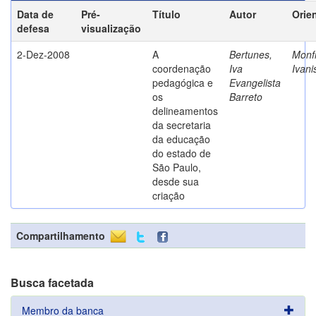
Data de
Pré-
Título
Autor
Orie
defesa
visualização
2-Dez-2008
A
Bertunes,
Monfr
coordenação
Iva
Ivani
pedagógica e
Evangelista
os
Barreto
delineamentos
da secretaria
da educação
do estado de
São Paulo,
desde sua
criação
Compartilhamento
Busca facetada
Membro da banca