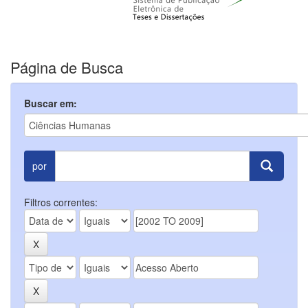
Página de Busca
Buscar em:
por
Filtros correntes: