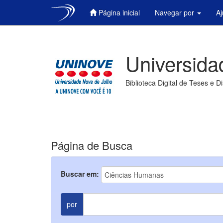
Página inicial
Navegar por
A
Skip
navigation
Universida
Biblioteca Digital de Teses e D
Página de Busca
Buscar em:
por