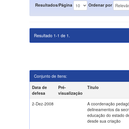
Resultados/Página
Ordenar por
Resultado 1-1 de 1.
Conjunto de itens:
Data de
Pré-
Título
defesa
visualização
2-Dez-2008
A coordenação pedagó
delineamentos da secr
educação do estado d
desde sua criação