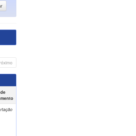
róximo
 de
umento
ertação