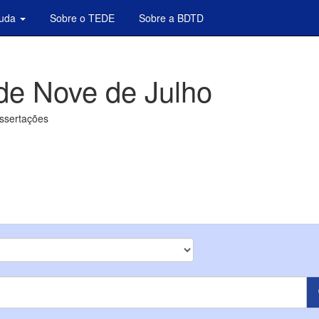
juda
Sobre o TEDE
Sobre a BDTD
de Nove de Julho
issertações