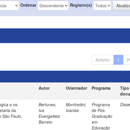
Ordenar
Registro(s)
Anterior
1
P
Autor
Orientador
Programa
Tipo
doc
gica e os
Bertunes,
Monfredini,
Programa
Diss
etaria da
Iva
Ivanise
de Pós-
e São Paulo,
Evangelista
Graduação
Barreto
em
Educação