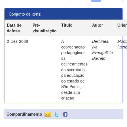
Conjunto de itens:
Data de
Pré-
Título
Autor
Orie
defesa
visualização
2-Dez-2008
A
Bertunes,
Monfr
coordenação
Iva
Ivani
pedagógica e
Evangelista
os
Barreto
delineamentos
da secretaria
da educação
do estado de
São Paulo,
desde sua
criação
Compartilhamento