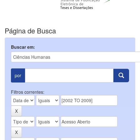
Página de Busca
Buscar em:
por
Filtros correntes: