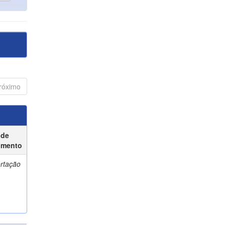
róximo
 de
umento
ertação