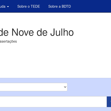
juda
Sobre o TEDE
Sobre a BDTD
de Nove de Julho
issertações