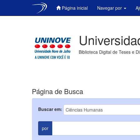
Página inicial
Navegar por
A
Skip
navigation
Universida
Biblioteca Digital de Teses e D
Página de Busca
Buscar em:
por