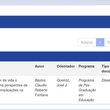
Anterior
1
P
Autor
Orientador
Programa
Tipo
doc
r de vida o
Bastos,
Queiróz,
Programa
Diss
na perspectiva da
Claudio
José J.
de Pós-
implicações na
Roberto
Graduação
Fontana
em
Educação