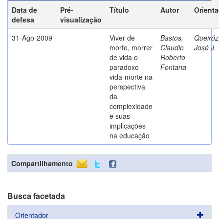
Data de
Pré-
Título
Autor
Orient
defesa
visualização
31-Ago-2009
Viver de
Bastos,
Queiróz
morte, morrer
Claudio
José J.
de vida o
Roberto
paradoxo
Fontana
vida-morte na
perspectiva
da
complexidade
e suas
implicações
na educação
Compartilhamento
Busca facetada
Orientador