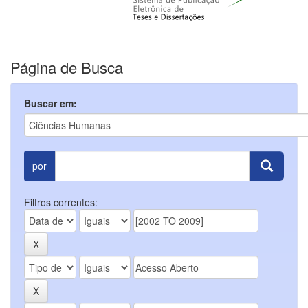
Página de Busca
Buscar em:
por
Filtros correntes: