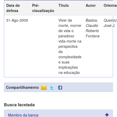
Data de
Pré-
Título
Autor
Orient
defesa
visualização
31-Ago-2009
Viver de
Bastos,
Queiróz
morte, morrer
Claudio
José J.
de vida o
Roberto
paradoxo
Fontana
vida-morte na
perspectiva
da
complexidade
e suas
implicações
na educação
Compartilhamento
Busca facetada
Membro da banca