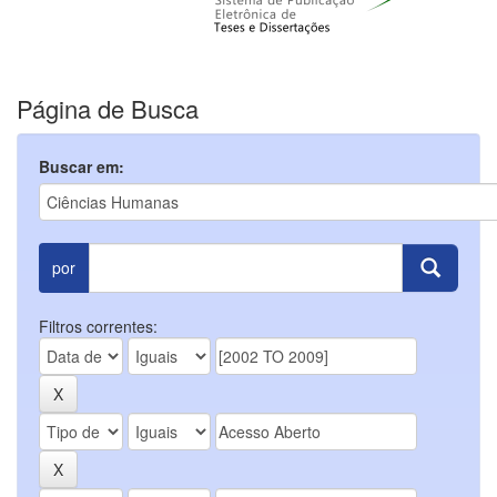
Página de Busca
Buscar em:
por
Filtros correntes: