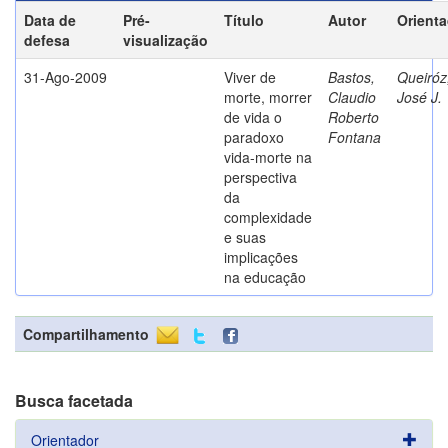
Data de
Pré-
Título
Autor
Orient
defesa
visualização
31-Ago-2009
Viver de
Bastos,
Queiróz
morte, morrer
Claudio
José J.
de vida o
Roberto
paradoxo
Fontana
vida-morte na
perspectiva
da
complexidade
e suas
implicações
na educação
Compartilhamento
Busca facetada
Orientador