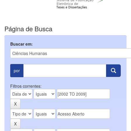
Página de Busca
Buscar em:
por
Filtros correntes: