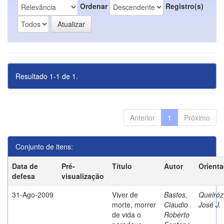
Ordenar
Registro(s)
Resultado 1-1 de 1.
Anterior
1
Próximo
Conjunto de itens:
Data de
Pré-
Título
Autor
Orient
defesa
visualização
31-Ago-2009
Viver de
Bastos,
Queiróz
morte, morrer
Claudio
José J.
de vida o
Roberto