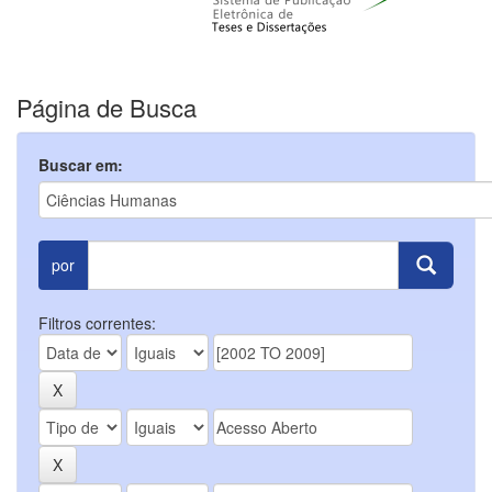
Página de Busca
Buscar em:
por
Filtros correntes: