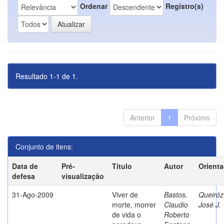
Ordenar
Registro(s)
Resultado 1-1 de 1.
Anterior
1
Próximo
Conjunto de itens:
Data de
Pré-
Título
Autor
Orient
defesa
visualização
31-Ago-2009
Viver de
Bastos,
Queiróz
morte, morrer
Claudio
José J.
de vida o
Roberto