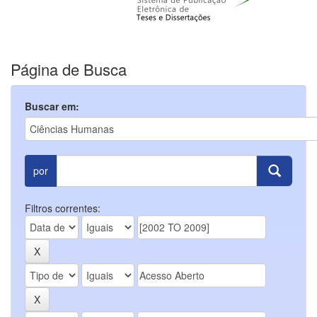
Página de Busca
Buscar em:
por
Filtros correntes: