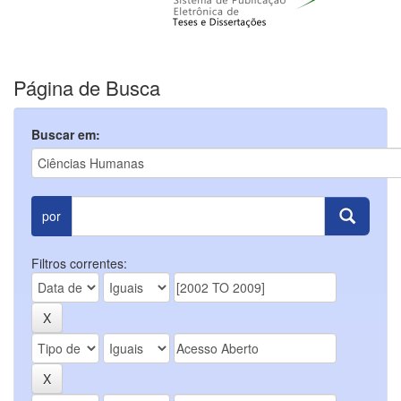
Página de Busca
Buscar em:
por
Filtros correntes: