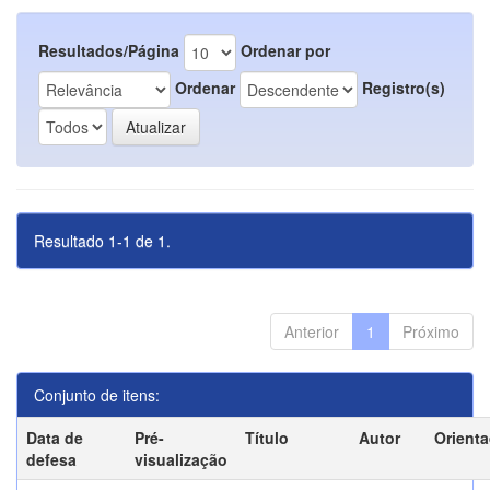
Resultados/Página
Ordenar por
Ordenar
Registro(s)
Resultado 1-1 de 1.
Anterior
1
Próximo
Conjunto de itens:
Data de
Pré-
Título
Autor
Orient
defesa
visualização