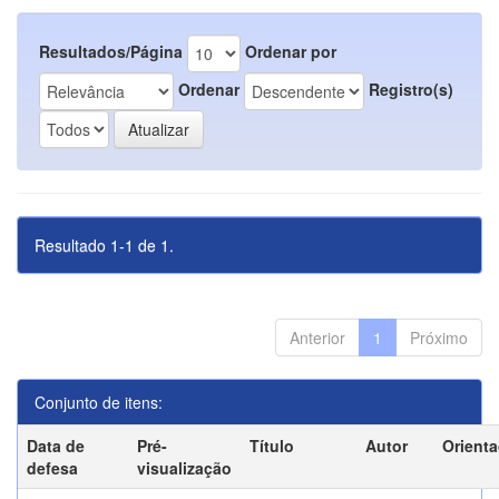
Resultados/Página
Ordenar por
Ordenar
Registro(s)
Resultado 1-1 de 1.
Anterior
1
Próximo
Conjunto de itens:
Data de
Pré-
Título
Autor
Orient
defesa
visualização