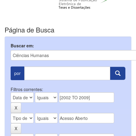
Página de Busca
Buscar em:
por
Filtros correntes: