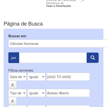
Página de Busca
Buscar em:
por
Filtros correntes: