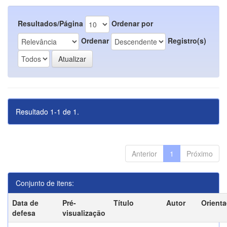
Resultados/Página
Ordenar por
Ordenar
Registro(s)
Resultado 1-1 de 1.
Anterior
1
Próximo
Conjunto de itens:
Data de
Pré-
Título
Autor
Orient
defesa
visualização