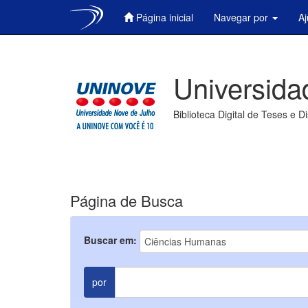
Página inicial
Navegar por
A
Skip
navigation
Universida
Biblioteca Digital de Teses e D
Página de Busca
Buscar em:
por