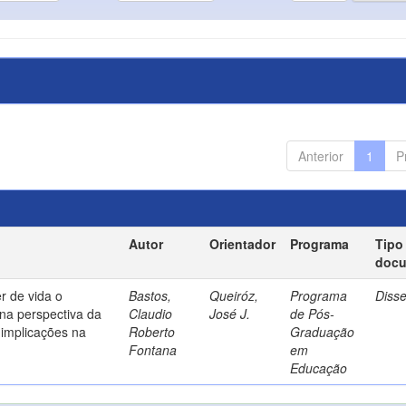
Anterior
1
P
Autor
Orientador
Programa
Tipo
doc
r de vida o
Bastos,
Queiróz,
Programa
Diss
na perspectiva da
Claudio
José J.
de Pós-
implicações na
Roberto
Graduação
Fontana
em
Educação