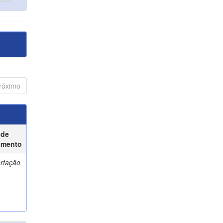
róximo
 de
umento
ertação