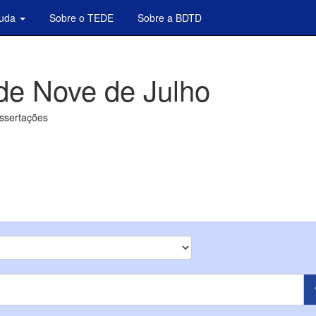
juda
Sobre o TEDE
Sobre a BDTD
de Nove de Julho
issertações