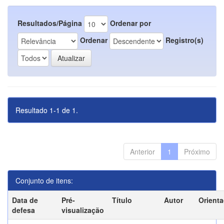
Resultados/Página
Ordenar por
Ordenar
Registro(s)
Resultado 1-1 de 1.
Anterior
1
Próximo
Conjunto de itens:
Data de
Pré-
Título
Autor
Orient
defesa
visualização