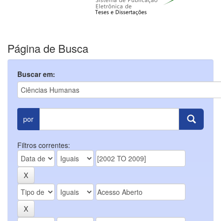
Página de Busca
Buscar em:
por
Filtros correntes: