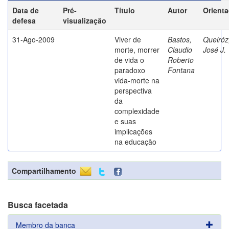
Data de
Pré-
Título
Autor
Orient
defesa
visualização
31-Ago-2009
Viver de
Bastos,
Queiróz
morte, morrer
Claudio
José J.
de vida o
Roberto
paradoxo
Fontana
vida-morte na
perspectiva
da
complexidade
e suas
implicações
na educação
Compartilhamento
Busca facetada
Membro da banca