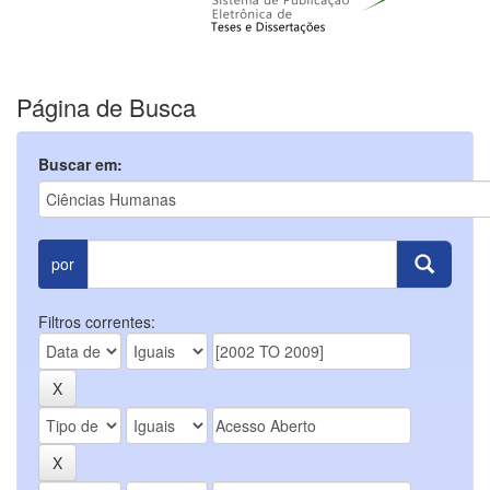
Página de Busca
Buscar em:
por
Filtros correntes: