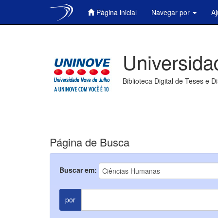
Página inicial
Navegar por
A
Skip
navigation
Universida
Biblioteca Digital de Teses e D
Página de Busca
Buscar em:
por