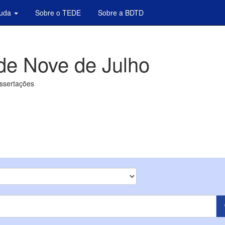
juda
Sobre o TEDE
Sobre a BDTD
de Nove de Julho
issertações