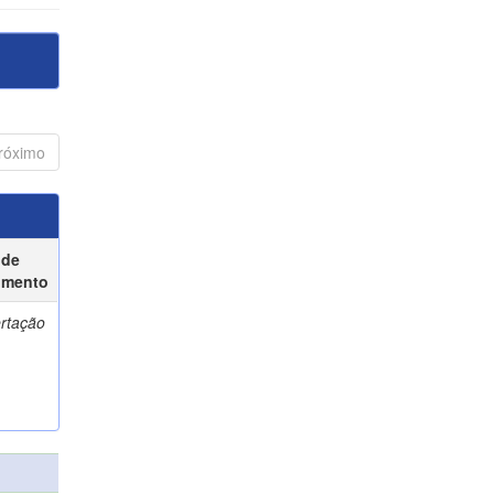
róximo
 de
umento
ertação