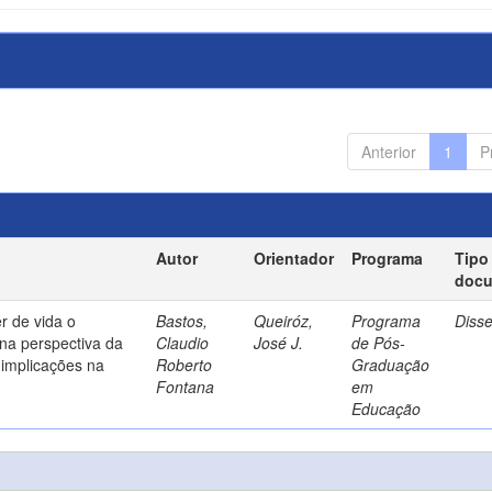
Anterior
1
P
Autor
Orientador
Programa
Tipo
doc
r de vida o
Bastos,
Queiróz,
Programa
Diss
na perspectiva da
Claudio
José J.
de Pós-
implicações na
Roberto
Graduação
Fontana
em
Educação