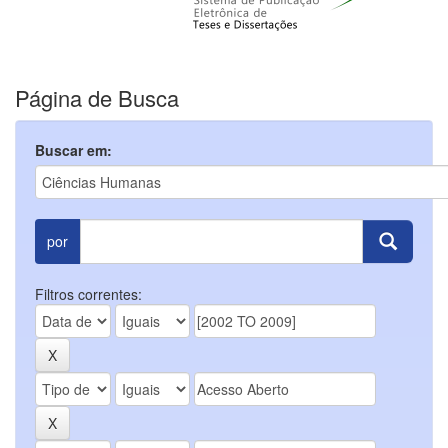
Página de Busca
Buscar em:
por
Filtros correntes: