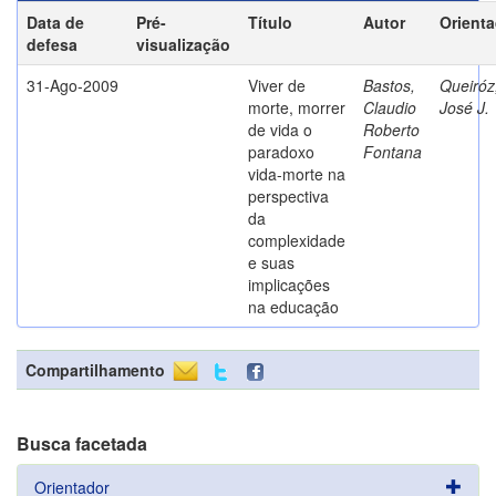
Data de
Pré-
Título
Autor
Orient
defesa
visualização
31-Ago-2009
Viver de
Bastos,
Queiróz
morte, morrer
Claudio
José J.
de vida o
Roberto
paradoxo
Fontana
vida-morte na
perspectiva
da
complexidade
e suas
implicações
na educação
Compartilhamento
Busca facetada
Orientador