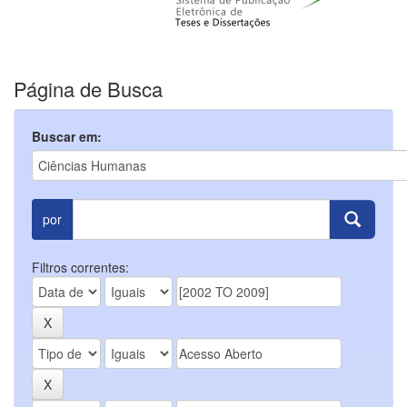
Página de Busca
Buscar em:
por
Filtros correntes: