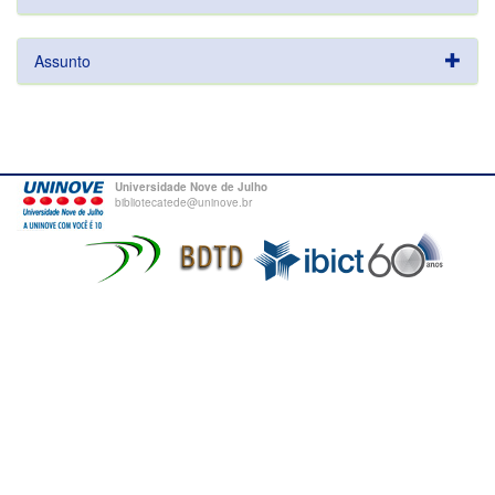
Assunto
Universidade Nove de Julho
bibliotecatede@uninove.br