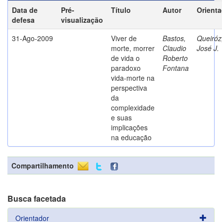
Data de
Pré-
Título
Autor
Orient
defesa
visualização
31-Ago-2009
Viver de
Bastos,
Queiróz
morte, morrer
Claudio
José J.
de vida o
Roberto
paradoxo
Fontana
vida-morte na
perspectiva
da
complexidade
e suas
implicações
na educação
Compartilhamento
Busca facetada
Orientador