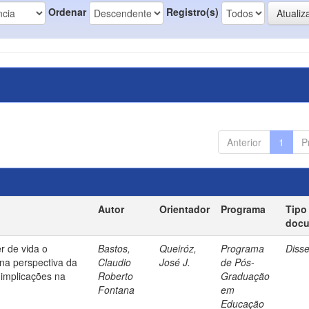
Ordenar
Registro(s)
Anterior
1
P
Autor
Orientador
Programa
Tipo
doc
r de vida o
Bastos,
Queiróz,
Programa
Diss
na perspectiva da
Claudio
José J.
de Pós-
implicações na
Roberto
Graduação
Fontana
em
Educação