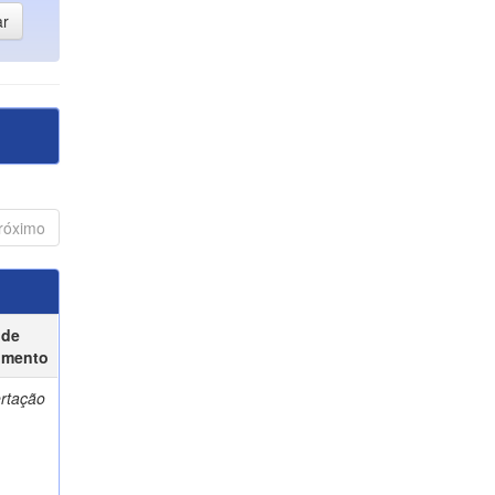
róximo
 de
umento
ertação