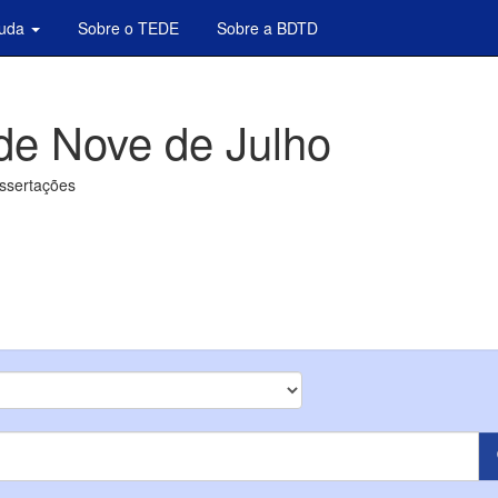
juda
Sobre o TEDE
Sobre a BDTD
de Nove de Julho
issertações