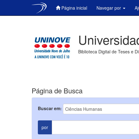
Página inicial
Navegar por
A
Skip
navigation
Universida
Biblioteca Digital de Teses e D
Página de Busca
Buscar em:
por