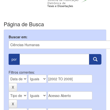
Página de Busca
Buscar em:
por
Filtros correntes: