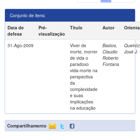
Conjunto de itens:
Data de
Pré-
Título
Autor
Orient
defesa
visualização
31-Ago-2009
Viver de
Bastos,
Queiróz
morte, morrer
Claudio
José J.
de vida o
Roberto
paradoxo
Fontana
vida-morte na
perspectiva
da
complexidade
e suas
implicações
na educação
Compartilhamento