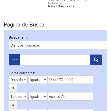
Página de Busca
Buscar em:
por
Filtros correntes: