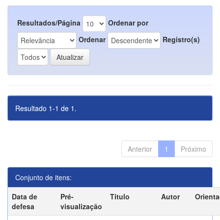
Resultados/Página
Ordenar por
Ordenar
Registro(s)
Resultado 1-1 de 1.
Anterior
1
Próximo
Conjunto de itens:
Data de
Pré-
Título
Autor
Orient
defesa
visualização