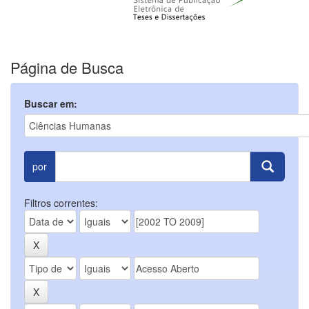
Página de Busca
Buscar em:
por
Filtros correntes: