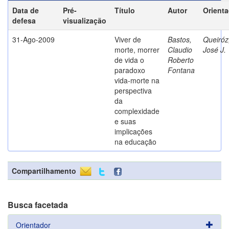
Data de
Pré-
Título
Autor
Orient
defesa
visualização
31-Ago-2009
Viver de
Bastos,
Queiróz
morte, morrer
Claudio
José J.
de vida o
Roberto
paradoxo
Fontana
vida-morte na
perspectiva
da
complexidade
e suas
implicações
na educação
Compartilhamento
Busca facetada
Orientador