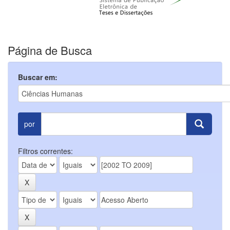
Página de Busca
Buscar em:
por
Filtros correntes: