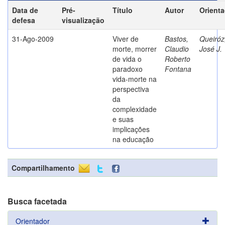
Data de
Pré-
Título
Autor
Orient
defesa
visualização
31-Ago-2009
Viver de
Bastos,
Queiróz
morte, morrer
Claudio
José J.
de vida o
Roberto
paradoxo
Fontana
vida-morte na
perspectiva
da
complexidade
e suas
implicações
na educação
Compartilhamento
Busca facetada
Orientador