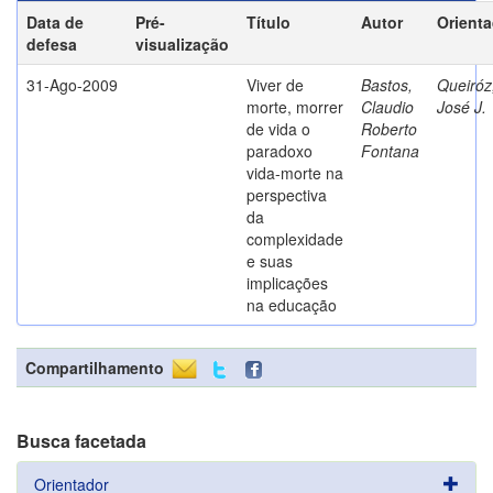
Data de
Pré-
Título
Autor
Orient
defesa
visualização
31-Ago-2009
Viver de
Bastos,
Queiróz
morte, morrer
Claudio
José J.
de vida o
Roberto
paradoxo
Fontana
vida-morte na
perspectiva
da
complexidade
e suas
implicações
na educação
Compartilhamento
Busca facetada
Orientador