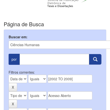
Página de Busca
Buscar em:
por
Filtros correntes: