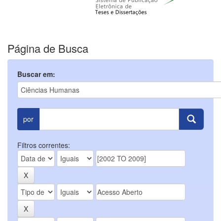
Página de Busca
Buscar em:
por
Filtros correntes: