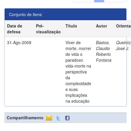
Conjunto de itens:
Data de
Pré-
Título
Autor
Orient
defesa
visualização
31-Ago-2009
Viver de
Bastos,
Queiróz
morte, morrer
Claudio
José J.
de vida o
Roberto
paradoxo
Fontana
vida-morte na
perspectiva
da
complexidade
e suas
implicações
na educação
Compartilhamento