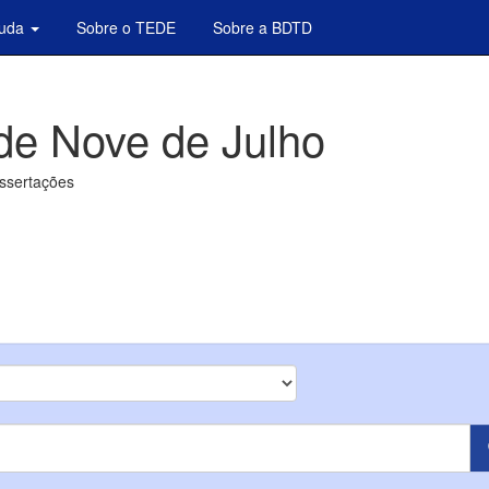
juda
Sobre o TEDE
Sobre a BDTD
de Nove de Julho
issertações