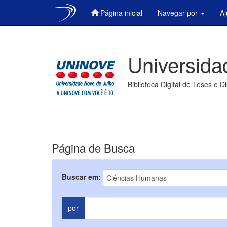
Página inicial
Navegar por
A
Skip
navigation
Universida
Biblioteca Digital de Teses e D
Página de Busca
Buscar em:
por