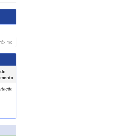
róximo
 de
umento
ertação