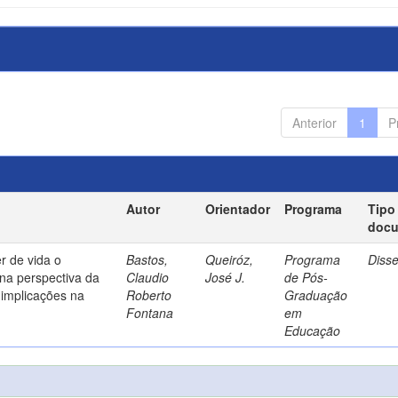
Anterior
1
P
Autor
Orientador
Programa
Tipo
doc
r de vida o
Bastos,
Queiróz,
Programa
Diss
na perspectiva da
Claudio
José J.
de Pós-
implicações na
Roberto
Graduação
Fontana
em
Educação