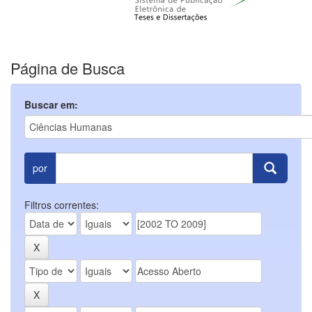
Página de Busca
Buscar em:
por
Filtros correntes: