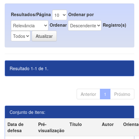
Resultados/Página
Ordenar por
Ordenar
Registro(s)
Resultado 1-1 de 1.
Anterior
1
Próximo
Conjunto de itens:
Data de
Pré-
Título
Autor
Orient
defesa
visualização