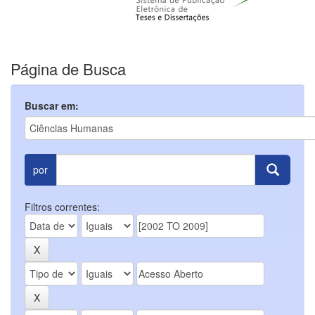
Página de Busca
Buscar em:
por
Filtros correntes: