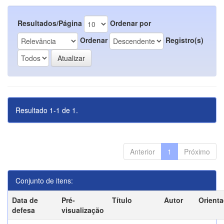
Resultados/Página
Ordenar por
Ordenar
Registro(s)
Resultado 1-1 de 1.
Anterior
1
Próximo
Conjunto de itens:
Data de
Pré-
Título
Autor
Orient
defesa
visualização