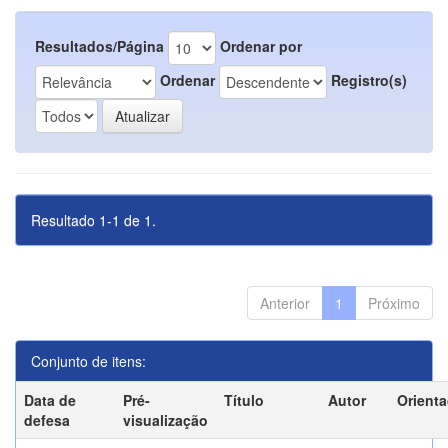
Resultados/Página
Ordenar por
Ordenar
Registro(s)
Resultado 1-1 de 1.
Anterior
1
Próximo
Conjunto de itens:
Data de
Pré-
Título
Autor
Orient
defesa
visualização