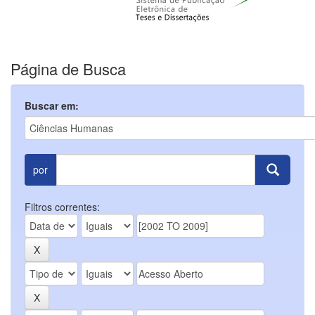
Página de Busca
Buscar em:
por
Filtros correntes: