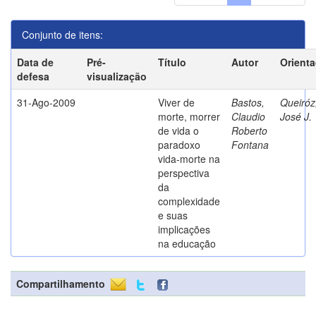
Conjunto de itens:
Data de
Pré-
Título
Autor
Orient
defesa
visualização
31-Ago-2009
Viver de
Bastos,
Queiróz
morte, morrer
Claudio
José J.
de vida o
Roberto
paradoxo
Fontana
vida-morte na
perspectiva
da
complexidade
e suas
implicações
na educação
Compartilhamento