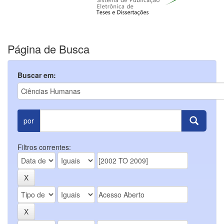
Página de Busca
Buscar em:
por
Filtros correntes: