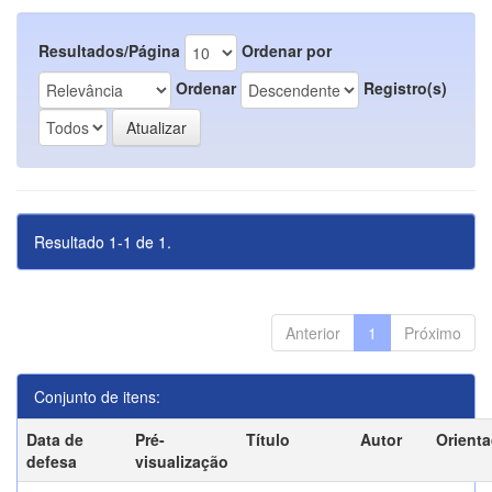
Resultados/Página
Ordenar por
Ordenar
Registro(s)
Resultado 1-1 de 1.
Anterior
1
Próximo
Conjunto de itens:
Data de
Pré-
Título
Autor
Orient
defesa
visualização