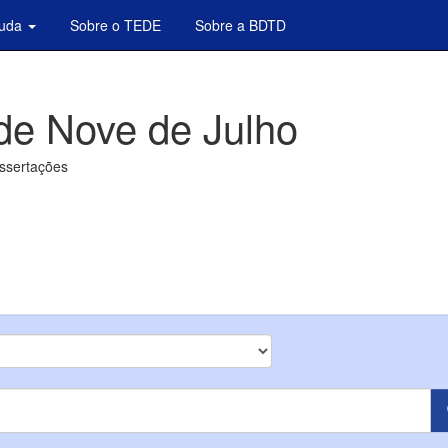
juda
Sobre o TEDE
Sobre a BDTD
de Nove de Julho
issertações