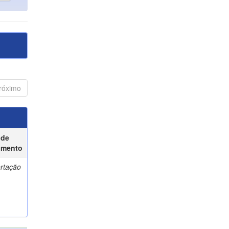
róximo
 de
umento
ertação