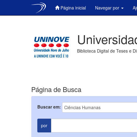
Página inicial
Navegar por
A
Skip
navigation
Universida
Biblioteca Digital de Teses e D
Página de Busca
Buscar em:
por