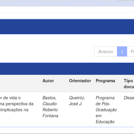
Anterior
1
P
Autor
Orientador
Programa
Tipo
doc
r de vida o
Bastos,
Queiróz,
Programa
Diss
na perspectiva da
Claudio
José J.
de Pós-
implicações na
Roberto
Graduação
Fontana
em
Educação