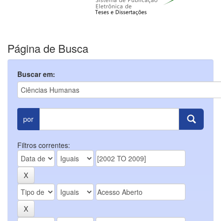
Página de Busca
Buscar em:
por
Filtros correntes: