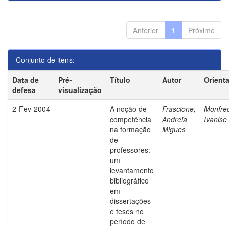
Anterior
1
Próximo
Conjunto de itens:
Data de
Pré-
Título
Autor
Orient
defesa
visualização
2-Fev-2004
A noção de
Frascione,
Monfred
competência
Andreia
Ivanise
na formação
Migues
de
professores:
um
levantamento
bibliográfico
em
dissertações
e teses no
período de