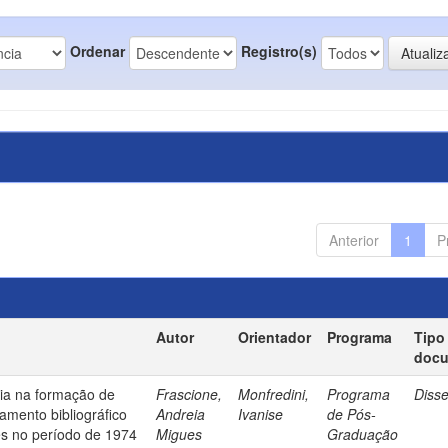
Ordenar
Registro(s)
Anterior
1
P
Autor
Orientador
Programa
Tipo
doc
ia na formação de
Frascione,
Monfredini,
Programa
Diss
amento bibliográfico
Andreia
Ivanise
de Pós-
es no período de 1974
Migues
Graduação