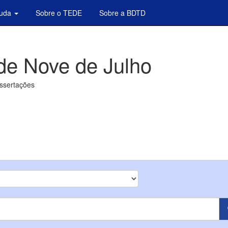
juda
Sobre o TEDE
Sobre a BDTD
de Nove de Julho
issertações