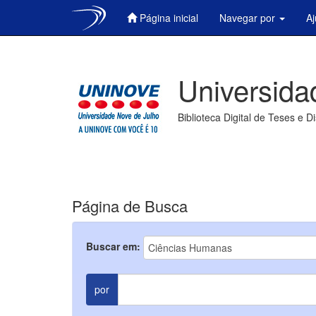
Página inicial
Navegar por
A
Skip
navigation
Universida
Biblioteca Digital de Teses e D
Página de Busca
Buscar em:
por