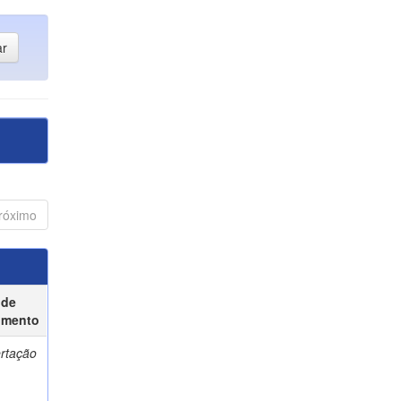
róximo
 de
umento
ertação