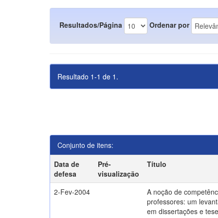
Resultados/Página
Ordenar por
Resultado 1-1 de 1.
Conjunto de itens:
Data de
Pré-
Título
defesa
visualização
2-Fev-2004
A noção de competênc
professores: um levant
em dissertações e tes