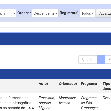
Ordenar
Registro(s)
Anterior
1
P
Autor
Orientador
Programa
Tipo
doc
ia na formação de
Frascione,
Monfredini,
Programa
Diss
amento bibliográfico
Andreia
Ivanise
de Pós-
es no período de 1974
Migues
Graduação