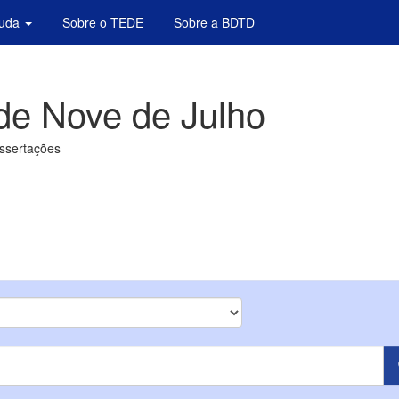
juda
Sobre o TEDE
Sobre a BDTD
de Nove de Julho
issertações