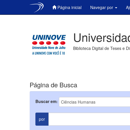
Página inicial
Navegar por
A
Skip
navigation
Universida
Biblioteca Digital de Teses e D
Página de Busca
Buscar em:
por