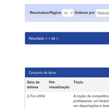
Resultados/Página
Ordenar por
Resultado 1-1 de 1.
Conjunto de itens:
Data de
Pré-
Título
defesa
visualização
2-Fev-2004
A noção de competênc
professores: um levant
em dissertações e tes