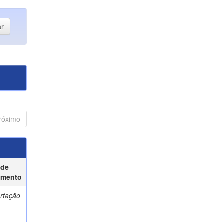
róximo
 de
umento
ertação