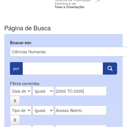
Página de Busca
Buscar em:
por
Filtros correntes: