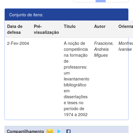
Conjunto de itens:
Data de
Pré-
Título
Autor
Orient
defesa
visualização
2-Fev-2004
A noção de
Frascione,
Monfred
competência
Andreia
Ivanise
na formação
Migues
de
professores:
um
levantamento
bibliográfico
em
dissertações
e teses no
período de
1974 a 2002
Compartilhamento