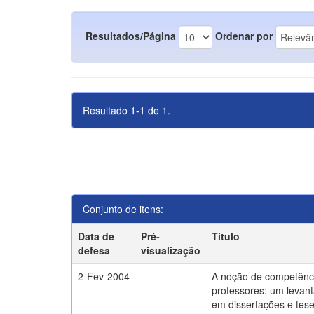
Resultados/Página
Ordenar por
Resultado 1-1 de 1.
Conjunto de itens:
Data de
Pré-
Título
defesa
visualização
2-Fev-2004
A noção de competênc
professores: um levant
em dissertações e tes