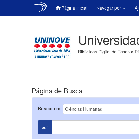
Página inicial
Navegar por
A
Skip
navigation
Universida
Biblioteca Digital de Teses e D
Página de Busca
Buscar em:
por