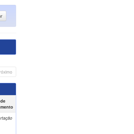
róximo
 de
umento
ertação