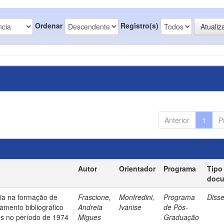
Ordenar
Registro(s)
Anterior
1
P
Autor
Orientador
Programa
Tipo
doc
ia na formação de
Frascione,
Monfredini,
Programa
Diss
amento bibliográfico
Andreia
Ivanise
de Pós-
es no período de 1974
Migues
Graduação