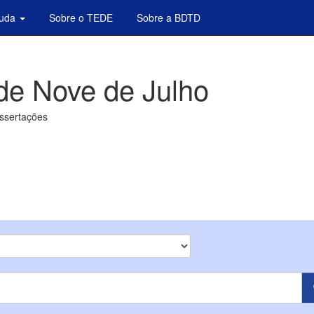
juda
Sobre o TEDE
Sobre a BDTD
de Nove de Julho
issertações