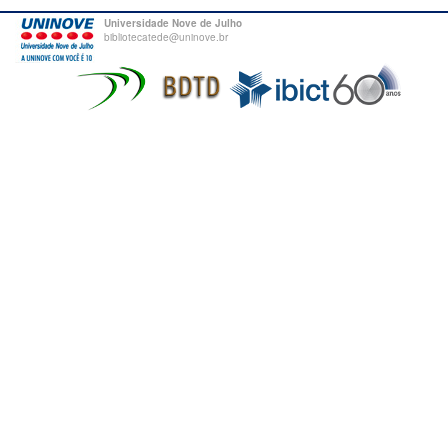
Universidade Nove de Julho
bibliotecatede@uninove.br