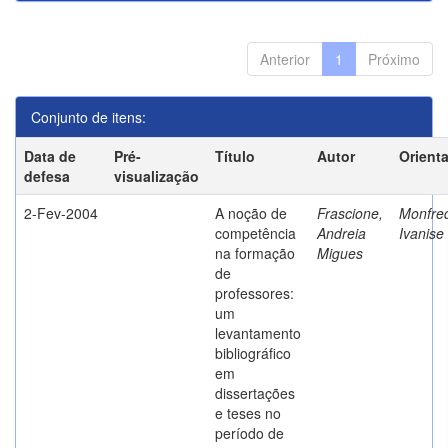
Anterior
1
Próximo
Conjunto de itens:
Data de
Pré-
Título
Autor
Orient
defesa
visualização
2-Fev-2004
A noção de
Frascione,
Monfred
competência
Andreia
Ivanise
na formação
Migues
de
professores:
um
levantamento
bibliográfico
em
dissertações
e teses no
período de