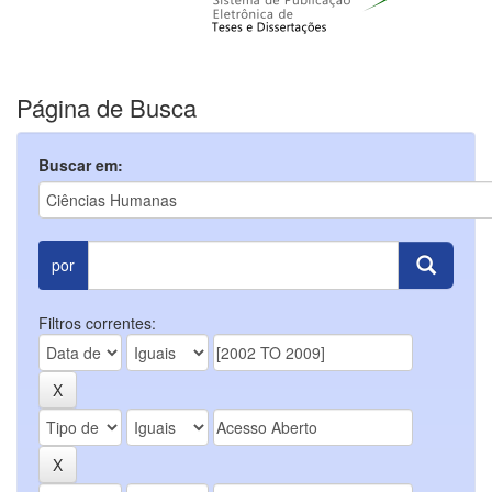
Página de Busca
Buscar em:
por
Filtros correntes: