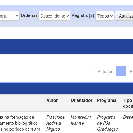
Ordenar
Registro(s)
Anterior
1
P
Autor
Orientador
Programa
Tipo
doc
ia na formação de
Frascione,
Monfredini,
Programa
Diss
amento bibliográfico
Andreia
Ivanise
de Pós-
es no período de 1974
Migues
Graduação