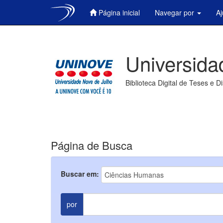
Página inicial
Navegar por
A
Skip
navigation
Universida
Biblioteca Digital de Teses e D
Página de Busca
Buscar em:
por