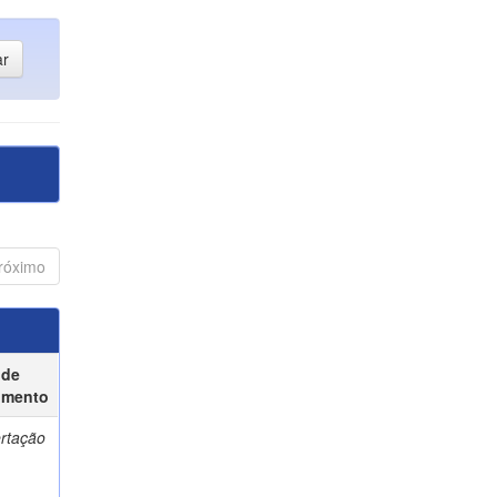
róximo
 de
umento
ertação