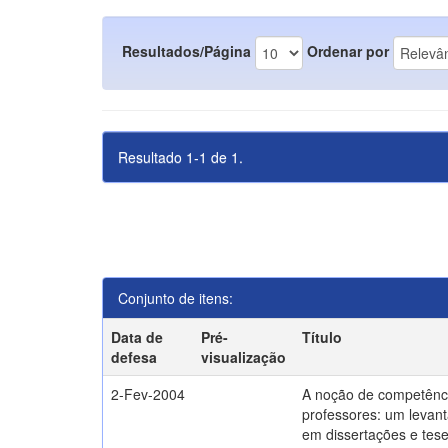
Resultados/Página
Ordenar por
Resultado 1-1 de 1.
Conjunto de itens:
Data de
Pré-
Título
defesa
visualização
2-Fev-2004
A noção de competênc
professores: um levant
em dissertações e tes