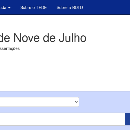
juda
Sobre o TEDE
Sobre a BDTD
de Nove de Julho
issertações