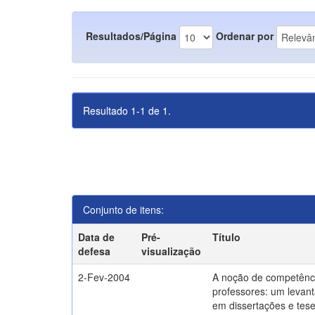
Resultados/Página
Ordenar por
Resultado 1-1 de 1.
Conjunto de itens:
Data de
Pré-
Título
defesa
visualização
2-Fev-2004
A noção de competênc
professores: um levant
em dissertações e tes