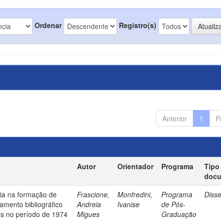
Ordenar
Registro(s)
Anterior
1
P
Autor
Orientador
Programa
Tipo
doc
ia na formação de
Frascione,
Monfredini,
Programa
Diss
amento bibliográfico
Andreia
Ivanise
de Pós-
es no período de 1974
Migues
Graduação