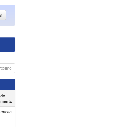
róximo
 de
umento
ertação