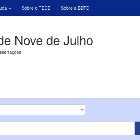
juda
Sobre o TEDE
Sobre a BDTD
de Nove de Julho
issertações