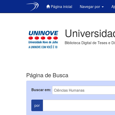
Página inicial
Navegar por
A
Skip
navigation
Universida
Biblioteca Digital de Teses e D
Página de Busca
Buscar em:
por