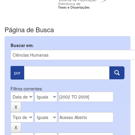
Página de Busca
Buscar em:
por
Filtros correntes: