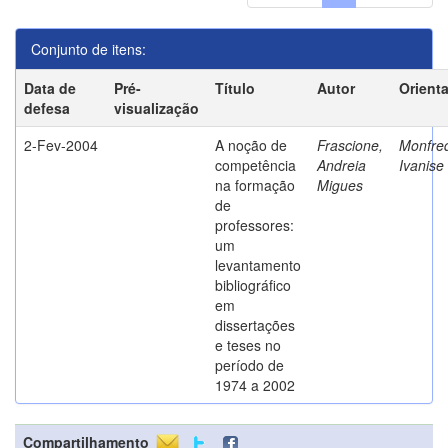
Conjunto de itens:
Data de
Pré-
Título
Autor
Orient
defesa
visualização
2-Fev-2004
A noção de
Frascione,
Monfred
competência
Andreia
Ivanise
na formação
Migues
de
professores:
um
levantamento
bibliográfico
em
dissertações
e teses no
período de
1974 a 2002
Compartilhamento