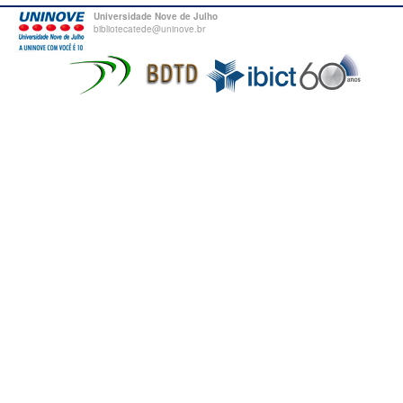
Universidade Nove de Julho
bibliotecatede@uninove.br