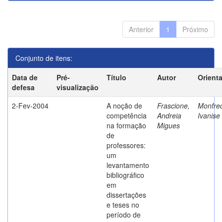
Anterior
1
Próximo
Conjunto de itens:
Data de
Pré-
Título
Autor
Orient
defesa
visualização
2-Fev-2004
A noção de
Frascione,
Monfred
competência
Andreia
Ivanise
na formação
Migues
de
professores:
um
levantamento
bibliográfico
em
dissertações
e teses no
período de