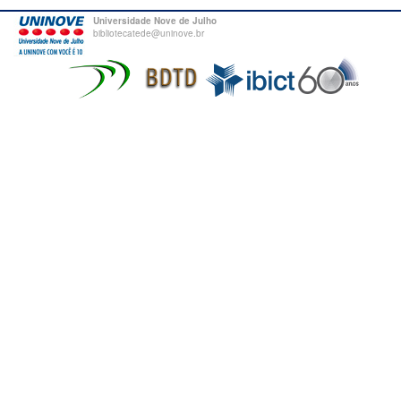
Universidade Nove de Julho
bibliotecatede@uninove.br