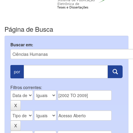
Página de Busca
Buscar em:
por
Filtros correntes: