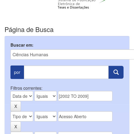
Página de Busca
Buscar em:
por
Filtros correntes: