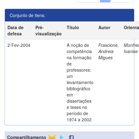
Conjunto de itens:
Data de
Pré-
Título
Autor
Orient
defesa
visualização
2-Fev-2004
A noção de
Frascione,
Monfred
competência
Andreia
Ivanise
na formação
Migues
de
professores:
um
levantamento
bibliográfico
em
dissertações
e teses no
período de
1974 a 2002
Compartilhamento