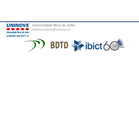
Universidade Nove de Julho
bibliotecatede@uninove.br