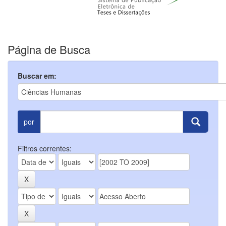
Página de Busca
Buscar em:
por
Filtros correntes: