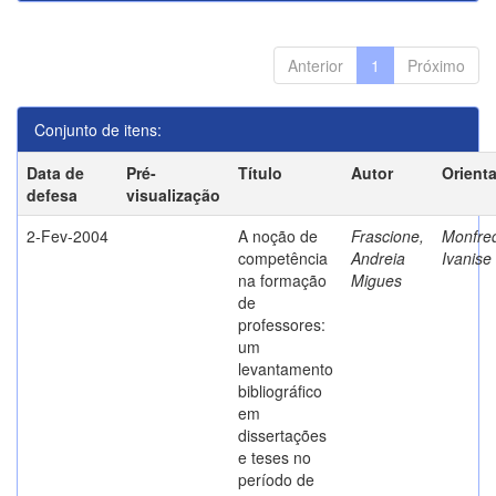
Anterior
1
Próximo
Conjunto de itens:
Data de
Pré-
Título
Autor
Orient
defesa
visualização
2-Fev-2004
A noção de
Frascione,
Monfred
competência
Andreia
Ivanise
na formação
Migues
de
professores:
um
levantamento
bibliográfico
em
dissertações
e teses no
período de