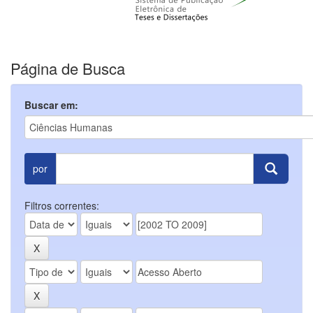
Página de Busca
Buscar em:
por
Filtros correntes: