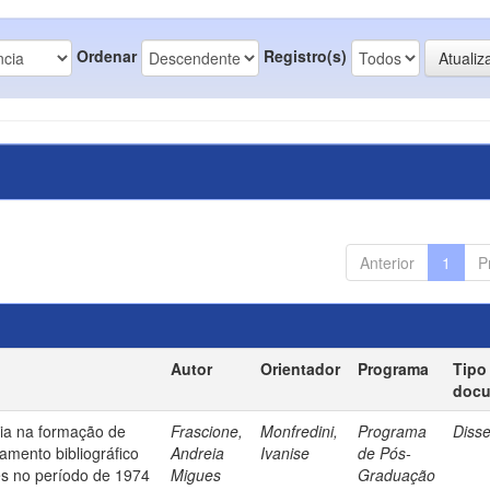
Ordenar
Registro(s)
Anterior
1
P
Autor
Orientador
Programa
Tipo
doc
ia na formação de
Frascione,
Monfredini,
Programa
Diss
amento bibliográfico
Andreia
Ivanise
de Pós-
es no período de 1974
Migues
Graduação