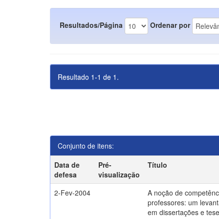
Resultados/Página
Ordenar por
Resultado 1-1 de 1.
Conjunto de itens:
Data de
Pré-
Título
defesa
visualização
2-Fev-2004
A noção de competênc
professores: um levant
em dissertações e tes