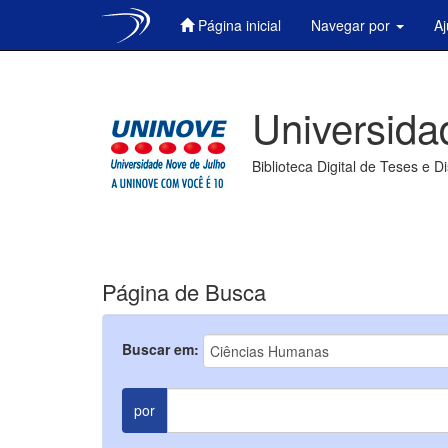
Página inicial
Navegar por
A
Skip
navigation
Universida
Biblioteca Digital de Teses e D
Página de Busca
Buscar em:
por