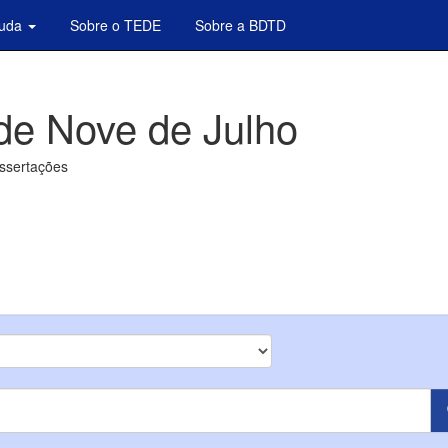
juda
Sobre o TEDE
Sobre a BDTD
de Nove de Julho
issertações