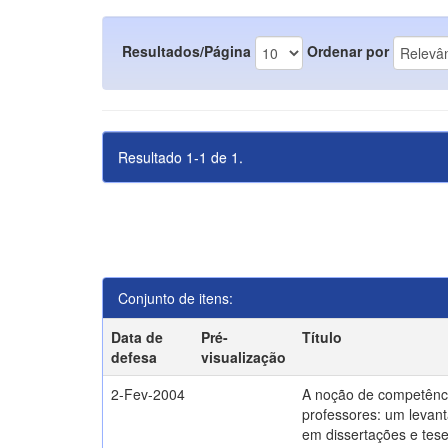
Resultados/Página
Ordenar por
Resultado 1-1 de 1.
Conjunto de itens:
Data de
Pré-
Título
defesa
visualização
2-Fev-2004
A noção de competênc
professores: um levant
em dissertações e tes