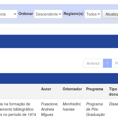
Ordenar
Registro(s)
Anterior
1
P
Autor
Orientador
Programa
Tipo
doc
ia na formação de
Frascione,
Monfredini,
Programa
Diss
amento bibliográfico
Andreia
Ivanise
de Pós-
es no período de 1974
Migues
Graduação