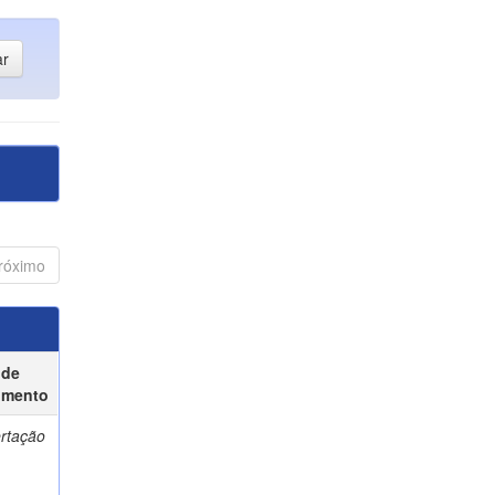
róximo
 de
umento
ertação