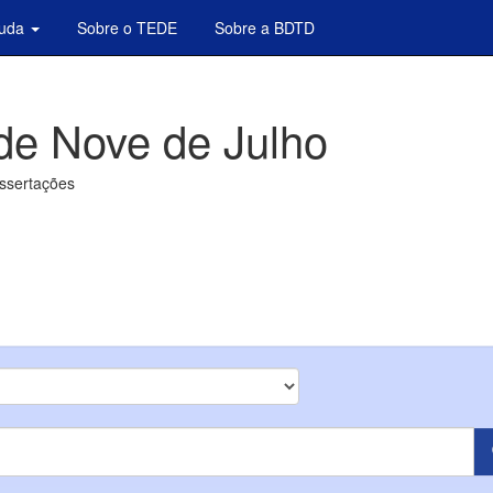
juda
Sobre o TEDE
Sobre a BDTD
de Nove de Julho
issertações