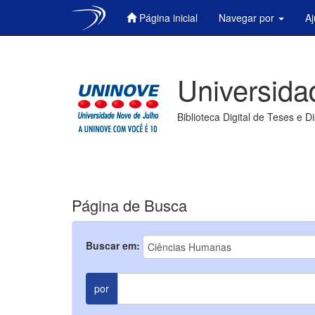
Página inicial
Navegar por
A
Skip
navigation
Universida
Biblioteca Digital de Teses e D
Página de Busca
Buscar em:
por