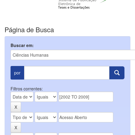
Página de Busca
Buscar em:
por
Filtros correntes: