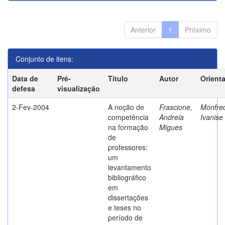
Anterior
1
Próximo
Conjunto de itens:
Data de
Pré-
Título
Autor
Orient
defesa
visualização
2-Fev-2004
A noção de
Frascione,
Monfred
competência
Andreia
Ivanise
na formação
Migues
de
professores:
um
levantamento
bibliográfico
em
dissertações
e teses no
período de